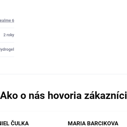
Realme 6
2 roky
ydrogel
IEL ČULKA
MARIA BARCIKOVA