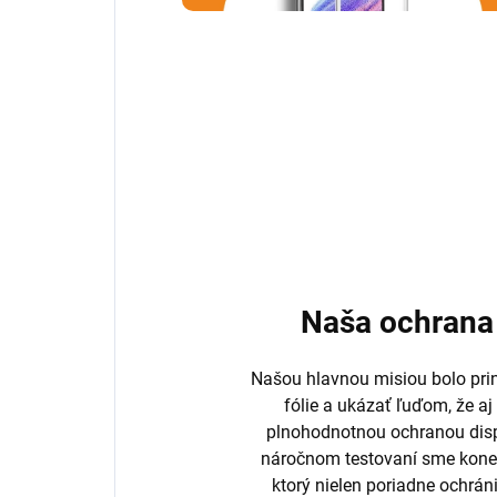
Naša ochrana 
Našou hlavnou misiou bolo prini
fólie a ukázať ľuďom, že aj
plnohodnotnou ochranou disp
náročnom testovaní sme koneč
ktorý nielen poriadne ochrán