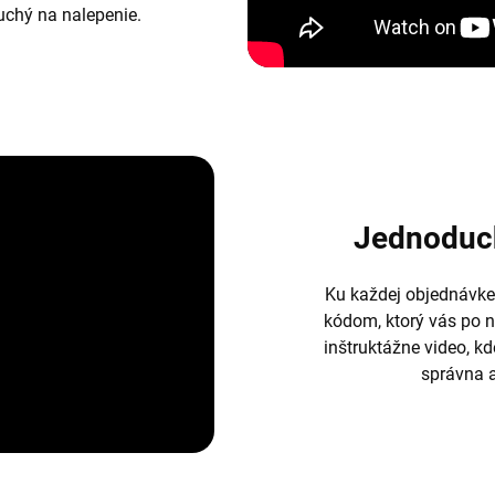
duchý na nalepenie.
Jednoduc
Ku každej objednávke
kódom, ktorý vás po 
inštruktážne video, k
správna a