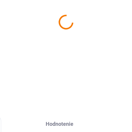
−
+
Ochranná fólia Avafol pre
Re
nalepenie, odoslanie do 24h.
DETAILNÉ INFORMÁCIE
Hodnotenie