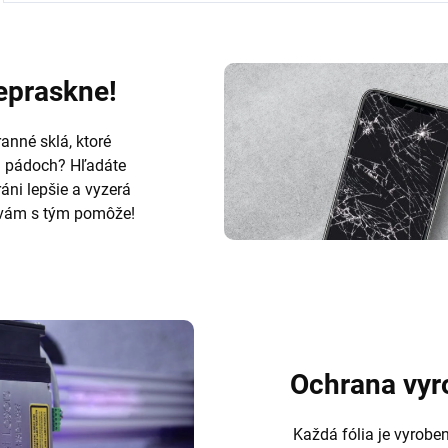
nepraskne!
anné sklá, ktoré
h pádoch? Hľadáte
ráni lepšie a vyzerá
ám s tým pomôže!
Ochrana vyr
Každá fólia je vyrobe