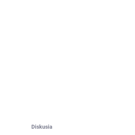
Pridať do košíka
alme 6S.
Výroba na mieru, jednoduché
OPÝTAŤ SA
Diskusia