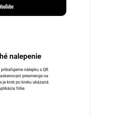
hé nalepenie
 pribaľujeme nálepku s QR
naskenovaní presmeruje na
de je krok po kroku ukázaná
plikácia fólie.