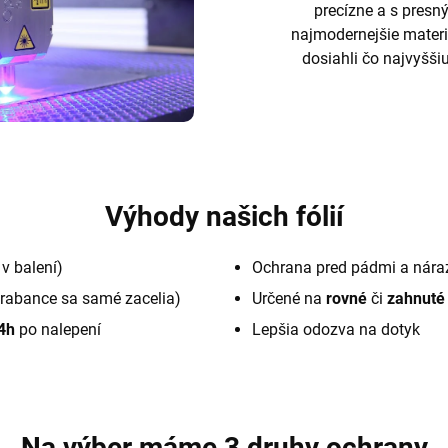
precízne a s pres
najmodernejšie materi
dosiahli čo najvyššiu
Výhody našich fólií
v balení)
Ochrana pred pádmi a nára
rabance sa samé zacelia)
Určené na
rovné
či
zahnuté
4h
po nalepení
Lepšia odozva na dotyk
Na výber máme 3 druhy ochrany