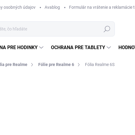
y osobných údajov
Avablog
Formulár na vrátenie a reklamácie 
Hľadať
NA PRE HODINKY
OCHRANA PRE TABLETY
HODNO
lia pre Realme
Fólie pre Realme 6
Fólia Realme 6S
nia
od €12,49
od
€
Jednotková
ZVOĽTE VARIANT
cena:
TYP
MÔŽEME DORUČIŤ DO:
ZVOĽT