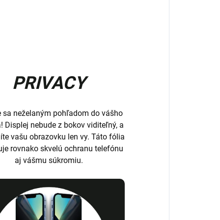
PRIVACY
e sa neželaným pohľadom do vášho
a! Displej nebude z bokov viditeľný, a
íte vašu obrazovku len vy. Táto fólia
uje rovnako skvelú ochranu telefónu
aj vášmu súkromiu.