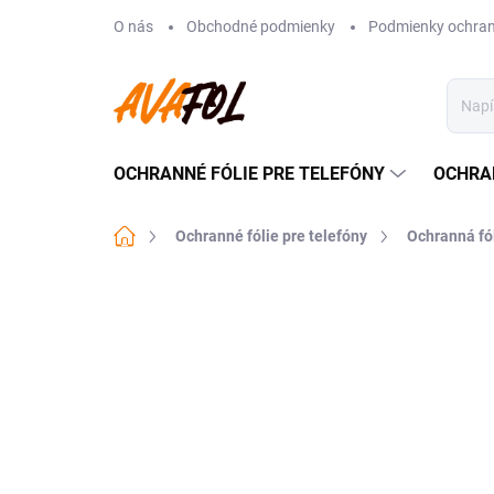
Prejsť
O nás
Obchodné podmienky
Podmienky ochran
na
obsah
OCHRANNÉ FÓLIE PRE TELEFÓNY
OCHRA
Domov
Ochranné fólie pre telefóny
Ochranná fó
Neohodnotené
Podrobnosti hodnote