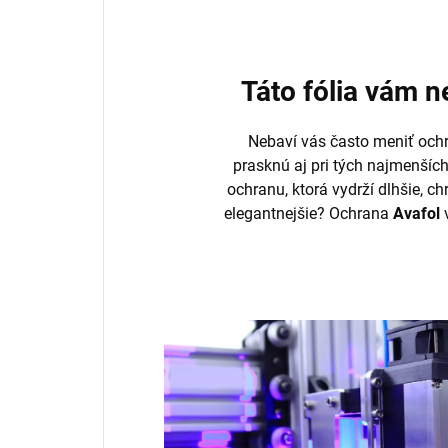
Táto fólia vám 
Nebaví vás často meniť ochr
prasknú aj pri tých najmenšíc
ochranu, ktorá vydrží dlhšie, ch
elegantnejšie? Ochrana
Avafol
v