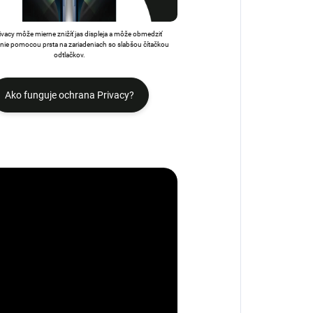
rivacy môže mierne znižíť jas displeja a môže obmedziť
ie pomocou prsta na zariadeniach so slabšou čítačkou
odtlačkov.
Ako funguje ochrana Privacy?