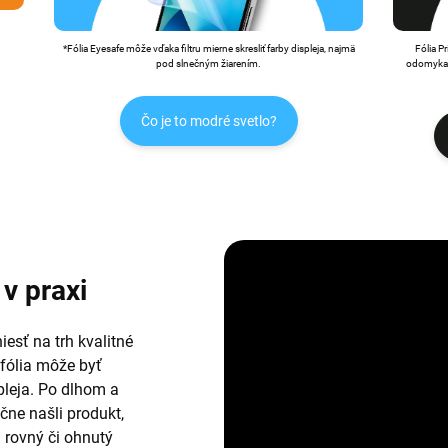
*Fólia Eyesafe môže vďaka filtru mierne skresliť farby displeja, najmä
Fólia P
pod slnečným žiarením.
odomykan
Čo je to modré svetlo?
v praxi
esť na trh kvalitné
 fólia môže byť
leja. Po dlhom a
ne našli produkt,
i rovný či ohnutý