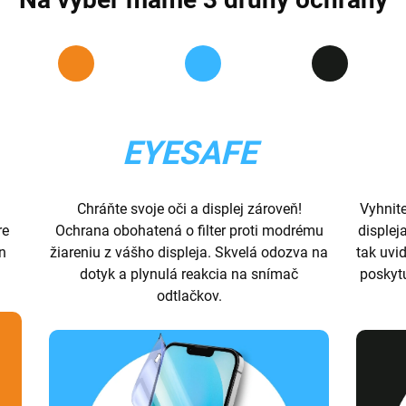
EYESAFE
Chráňte svoje oči a displej zároveň!
Vyhnit
re
Ochrana obohatená o filter proti modrému
displej
ón
žiareniu z vášho displeja. Skvelá odozva na
tak uvid
dotyk a plynulá reakcia na snímač
poskyt
odtlačkov.