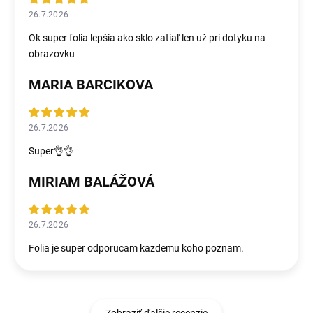
26.7.2026
Ok super folia lepšia ako sklo zatiaľ len už pri dotyku na
obrazovku
MARIA BARCIKOVA
26.7.2026
Super👌👌
MIRIAM BALÁŽOVÁ
26.7.2026
Folia je super odporucam kazdemu koho poznam.
Zobraziť ďalšie recenzie