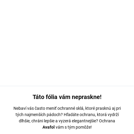
MOŽNOSTI DORUČENIA
−
+
Pridať do košíka
Ochranná fólia Avafol pre
Realme C31.
Výroba na mieru,
jednoduché nalepenie, odoslanie do 24h.
DETAILNÉ INFORMÁCIE
OPÝTAŤ SA
Táto fólia vám nepraskne!
Nebaví vás často meniť ochranné sklá, ktoré prasknú aj pri
tých najmenších pádoch? Hľadáte ochranu, ktorá vydrží
dlhšie, chráni lepšie a vyzerá elegantnejšie? Ochrana
Avafol
vám s tým pomôže!