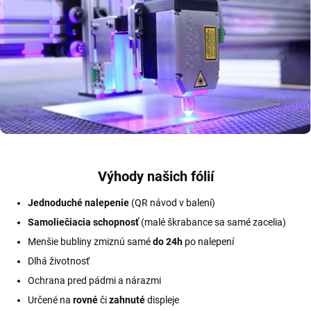
Výhody našich fólií
Jednoduché nalepenie
(QR návod v balení)
Samoliečiacia schopnosť
(malé škrabance sa samé zacelia)
Menšie bubliny zmiznú samé
do 24h
po nalepení
Dlhá životnosť
Ochrana pred pádmi a nárazmi
Určené na
rovné
či
zahnuté
displeje