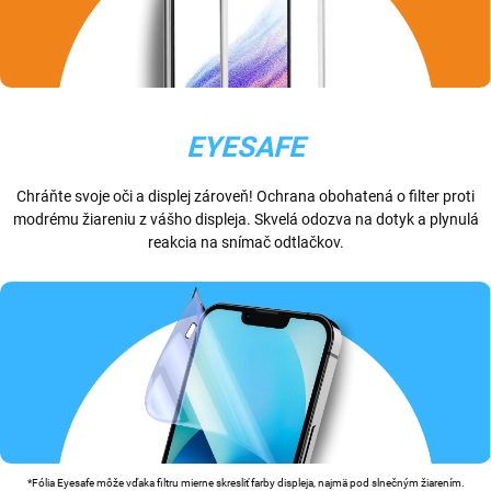
EYESAFE
Chráňte svoje oči a displej zároveň! Ochrana obohatená o filter proti
modrému žiareniu z vášho displeja. Skvelá odozva na dotyk a plynulá
reakcia na snímač odtlačkov.
*Fólia Eyesafe môže vďaka filtru mierne skresliť farby displeja, najmä pod slnečným žiarením.