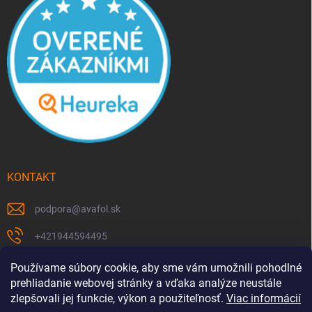
KONTAKT
podpora
@
avafol.sk
+421944594495
https://www.facebook.com/p/avafolsk-100091961793102/
Používame súbory cookie, aby sme vám umožnili pohodlné
prehliadanie webovej stránky a vďaka analýze neustále
avafol.sk/
zlepšovali jej funkcie, výkon a použiteľnosť.
Viac informácií