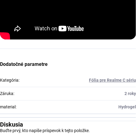
Dodatočné parametre
Kategória
:
Fólia pre Realme C sériu
Záruka
:
2 roky
material
:
Hydrogel
Diskusia
Buďte prvý, kto napíše príspevok k tejto položke.