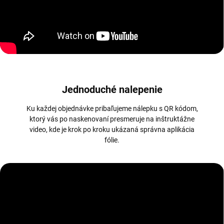
Jednoduché nalepenie
Ku každej objednávke pribaľujeme nálepku s QR kódom,
ktorý vás po naskenovaní presmeruje na inštruktážne
video, kde je krok po kroku ukázaná správna aplikácia
fólie.