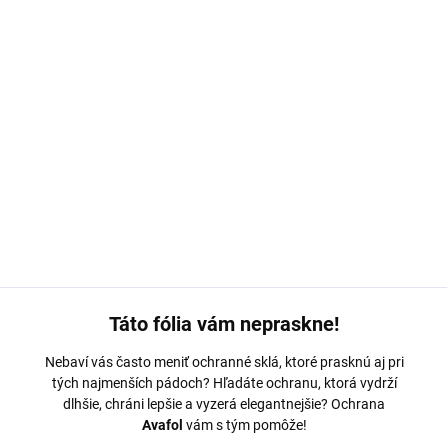
MOŽNOSTI DORUČENIA
−
+
Pridať do košíka
Ochranná fólia Avafol pre
Realme Narzo 30.
Výroba na mieru,
jednoduché nalepenie, odoslanie do 24h.
DETAILNÉ INFORMÁCIE
OPÝTAŤ SA
Táto fólia vám nepraskne!
Nebaví vás často meniť ochranné sklá, ktoré prasknú aj pri
tých najmenších pádoch? Hľadáte ochranu, ktorá vydrží
dlhšie, chráni lepšie a vyzerá elegantnejšie? Ochrana
Avafol
vám s tým pomôže!