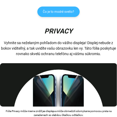
Čo je to modré svetlo?
PRIVACY
Vyhnite sa neželaným pohľadom do vášho displeja! Displej nebude z
bokov viditeľný, a tak uvidíte vašu obrazovku len vy. Táto fólia poskytuje
rovnako skvelú ochranu telefónu aj vášmu súkromiu.
Fólia Privacy môže mierne znižíť jas displeja a môže obmedziť odomykanie pomocou prsta na
zariadeniach so slabšou čítačkou odtlačkov.