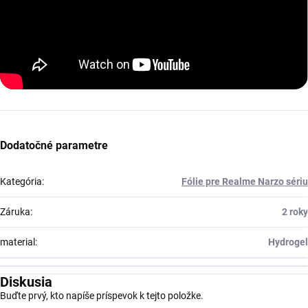
Dodatočné parametre
Kategória
:
Fólie pre Realme Narzo sériu
Záruka
:
2 roky
material
:
Hydrogel
Diskusia
Buďte prvý, kto napíše príspevok k tejto položke.