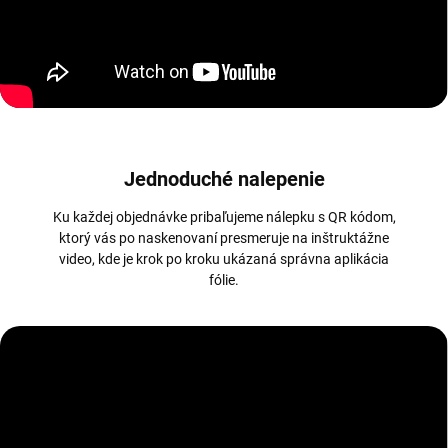
Jednoduché nalepenie
Ku každej objednávke pribaľujeme nálepku s QR kódom,
ktorý vás po naskenovaní presmeruje na inštruktážne
video, kde je krok po kroku ukázaná správna aplikácia
fólie.