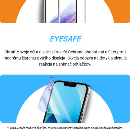
EYESAFE
Chráňte svoje oči a displej zároveň! Ochrana obohatená o filter proti
modrému žiareniu z vášho displeja. Skvelá odozva na dotyk a plynulá
reakcia na snímač odtlačkov.
*Fólia Eyesafe môže vďaka filtru mierne skresliť farby displeja, najmä pod slnečným žiarením.