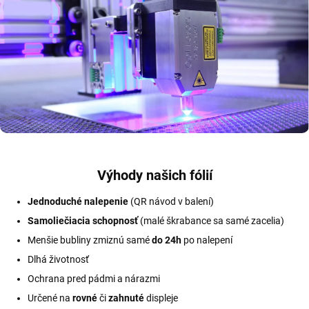
Výhody našich fólií
Jednoduché nalepenie
(QR návod v balení)
Samoliečiacia schopnosť
(malé škrabance sa samé zacelia)
Menšie bubliny zmiznú samé
do 24h
po nalepení
Dlhá životnosť
Ochrana pred pádmi a nárazmi
Určené na
rovné
či
zahnuté
displeje