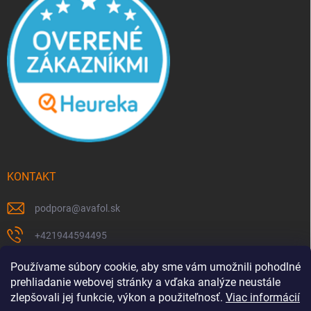
KONTAKT
podpora
@
avafol.sk
+421944594495
https://www.facebook.com/p/avafolsk-100091961793102/
Používame súbory cookie, aby sme vám umožnili pohodlné
prehliadanie webovej stránky a vďaka analýze neustále
avafol.sk/
zlepšovali jej funkcie, výkon a použiteľnosť.
Viac informácií