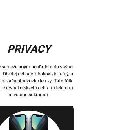
PRIVACY
e sa neželaným pohľadom do vášho
a! Displej nebude z bokov viditeľný, a
íte vašu obrazovku len vy. Táto fólia
uje rovnako skvelú ochranu telefónu
aj vášmu súkromiu.