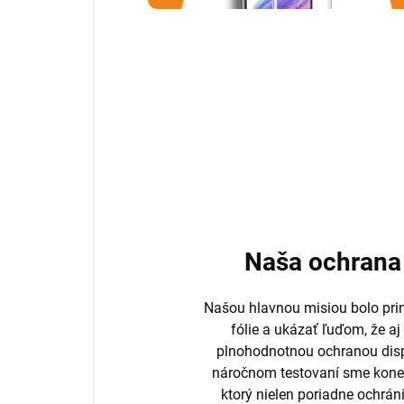
Naša ochrana 
Našou hlavnou misiou bolo prini
fólie a ukázať ľuďom, že aj
plnohodnotnou ochranou disp
náročnom testovaní sme koneč
ktorý nielen poriadne ochrán