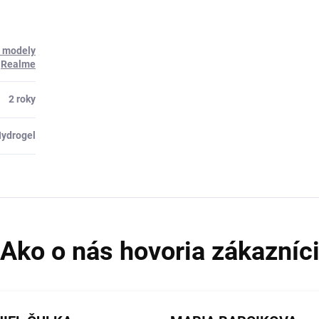
é modely
Realme
2 roky
ydrogel