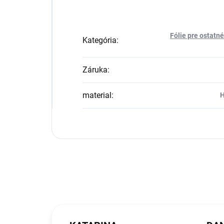
Fólie pre ostatn
Kategória
:
Záruka
:
material
:
H