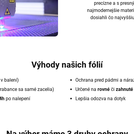
precízne a s pres
najmodernejšie materi
dosiahli čo najvyššiu
Výhody našich fólií
v balení)
Ochrana pred pádmi a nára
rabance sa samé zacelia)
Určené na
rovné
či
zahnuté
4h
po nalepení
Lepšia odozva na dotyk
Na výber máme 3 druhy ochrany