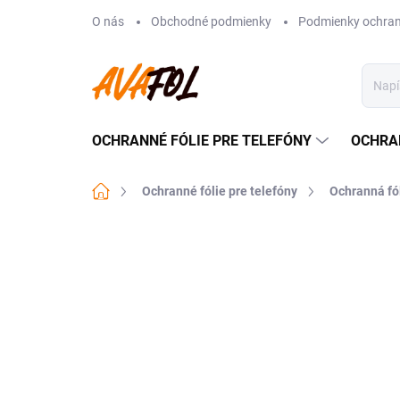
Prejsť
O nás
Obchodné podmienky
Podmienky ochran
na
obsah
OCHRANNÉ FÓLIE PRE TELEFÓNY
OCHRA
Domov
Ochranné fólie pre telefóny
Ochranná fó
Neohodnotené
Podrobnosti hodnote