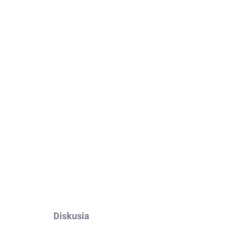
Pridať do košíka
alme X50 Pro 5G.
Výroba na mieru, jednoduché
OPÝTAŤ SA
Diskusia