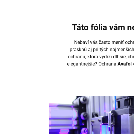
Táto fólia vám 
Nebaví vás často meniť ochr
prasknú aj pri tých najmenšíc
ochranu, ktorá vydrží dlhšie, ch
elegantnejšie? Ochrana
Avafol
v