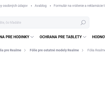
y osobných údajov
Avablog
Formulár na vrátenie a reklamácie 
Hľadať
NA PRE HODINKY
OCHRANA PRE TABLETY
HODNO
lia pre Realme
Fólie pre ostatné modely Realme
Fólia Realm
nia
od €12,49
od
€
Jednotková
ZVOĽTE VARIANT
cena:
TYP
MÔŽEME DORUČIŤ DO:
ZVOĽT