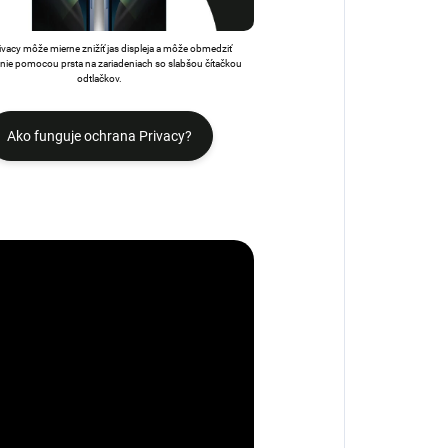
rivacy môže mierne znižíť jas displeja a môže obmedziť
ie pomocou prsta na zariadeniach so slabšou čítačkou
odtlačkov.
Ako funguje ochrana Privacy?