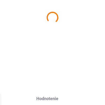
−
+
Ochranná fólia Avafol pre
Re
nalepenie, odoslanie do 24h.
DETAILNÉ INFORMÁCIE
Hodnotenie