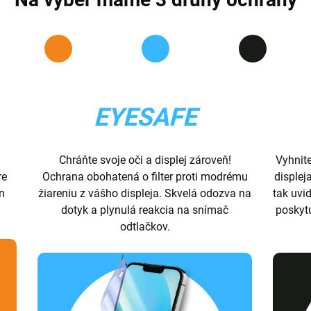
EYESAFE
Chráňte svoje oči a displej zároveň!
Vyhnit
re
Ochrana obohatená o filter proti modrému
displej
ón
žiareniu z vášho displeja. Skvelá odozva na
tak uvid
dotyk a plynulá reakcia na snímač
poskyt
odtlačkov.