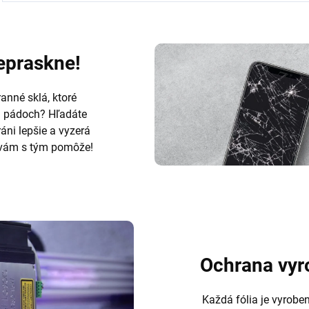
nepraskne!
anné sklá, ktoré
h pádoch? Hľadáte
ráni lepšie a vyzerá
ám s tým pomôže!
Ochrana vyr
Každá fólia je vyrobe