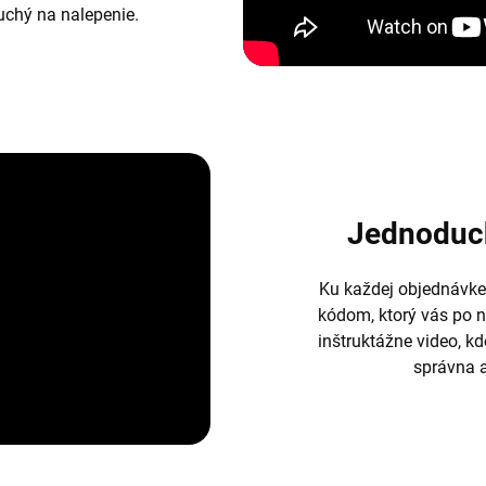
duchý na nalepenie.
Jednoduc
Ku každej objednávke
kódom, ktorý vás po 
inštruktážne video, k
správna a