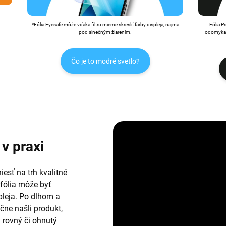
*Fólia Eyesafe môže vďaka filtru mierne skresliť farby displeja, najmä
Fólia P
pod slnečným žiarením.
odomykan
Čo je to modré svetlo?
v praxi
esť na trh kvalitné
 fólia môže byť
leja. Po dlhom a
ne našli produkt,
i rovný či ohnutý