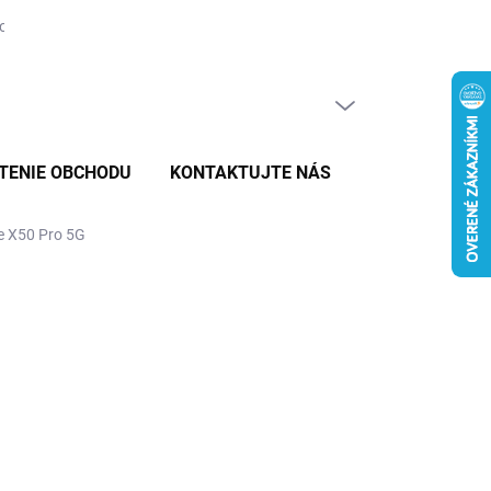
tovaru
PRÁZDNY KOŠÍK
NÁKUPNÝ
KOŠÍK
TENIE OBCHODU
KONTAKTUJTE NÁS
e X50 Pro 5G
8,99
E VARIANT
MOŽNOSTI DORUČENIA