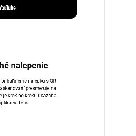
hé nalepenie
 pribaľujeme nálepku s QR
naskenovaní presmeruje na
de je krok po kroku ukázaná
plikácia fólie.