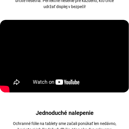
určite nešetria. Perfektné riešenie pre každého, kto chce
udržať displej v bezpečí!
Jednoduché nalepenie
Ochranné fólie na tablety sme začali ponúkať len nedávno,