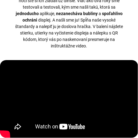
hoci ste si ich žiadali už dlhšie. Viac ako dva roky sme
testovali a testovali, kým sme našli takú, ktorá sa
jednoducho
aplikuje,
nezanecháva bubliny
a
spoľahlivo
ochráni
displej. A našli sme ju! Spĺňa naše vysoké
štandardy a nalepiť ju je doslova hračka. V balení nájdete
stierku, utierky na vyčistenie displeja a nálepku s QR
kódom, ktorý vás po naskenovaní presmeruje na
inštruktážne video.