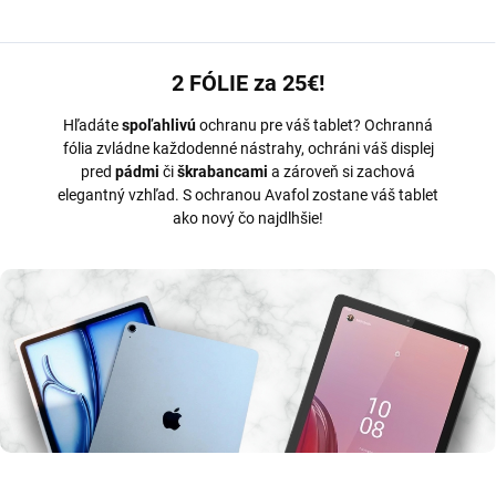
2 FÓLIE za 25€!
Hľadáte
spoľahlivú
ochranu pre váš tablet? Ochranná
fólia zvládne každodenné nástrahy, ochráni váš displej
pred
pádmi
či
škrabancami
a zároveň si zachová
elegantný vzhľad. S ochranou Avafol zostane váš tablet
ako nový čo najdlhšie!