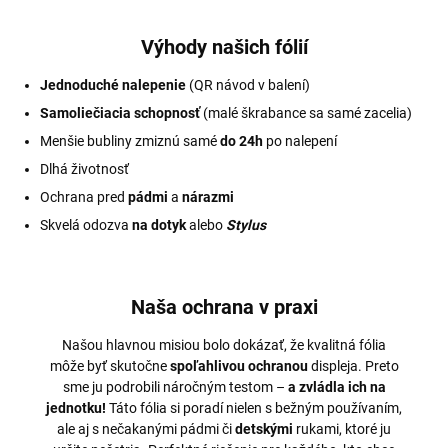
Výhody našich fólií
Jednoduché nalepenie
(QR návod v balení)
Samoliečiacia schopnosť
(malé škrabance sa samé zacelia)
Menšie bubliny zmiznú samé
do 24h
po nalepení
Dlhá životnosť
Ochrana pred
pádmi
a
nárazmi
Skvelá odozva
na dotyk
alebo
Stylus
Naša ochrana v praxi
Našou hlavnou misiou bolo dokázať, že kvalitná fólia
môže byť skutočne
spoľahlivou ochranou
displeja. Preto
sme ju podrobili náročným testom –
a zvládla ich na
jednotku!
Táto fólia si poradí nielen s bežným používaním,
ale aj s nečakanými pádmi či
detskými
rukami, ktoré ju