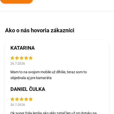
KATARINA
26.7.2026
Mam to na svojom mobile už dlhšie, teraz som to
objednala aj pre kamaráta
DANIEL ČULKA
26.7.2026
Ok super folia lepšia ako sklo zatiaľ len už pri dotyku na