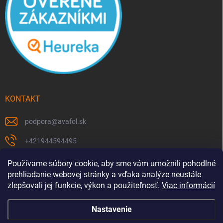
KONTAKT
podpora
@
avafol.sk
+421944594495
https://www.facebook.com/p/avafolsk-100091961793102/
Používame súbory cookie, aby sme vám umožnili pohodlné
prehliadanie webovej stránky a vďaka analýze neustále
avafol.sk/
zlepšovali jej funkcie, výkon a použiteľnosť.
Viac informácií
Nastavenie