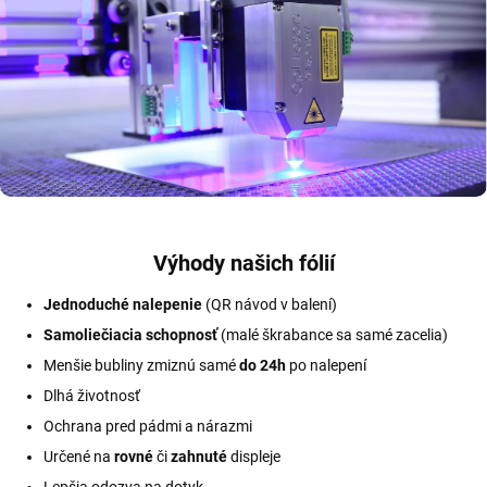
Výhody našich fólií
Jednoduché nalepenie
(QR návod v balení)
Samoliečiacia schopnosť
(malé škrabance sa samé zacelia)
Menšie bubliny zmiznú samé
do 24h
po nalepení
Dlhá životnosť
Ochrana pred pádmi a nárazmi
Určené na
rovné
či
zahnuté
displeje