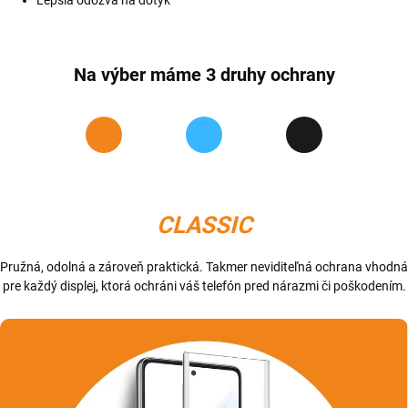
Lepšia odozva na dotyk
Na výber máme 3 druhy ochrany
CLASSIC
Pružná, odolná a zároveň praktická. Takmer neviditeľná ochrana vhodná
pre každý displej, ktorá ochráni váš telefón pred nárazmi či poškodením.