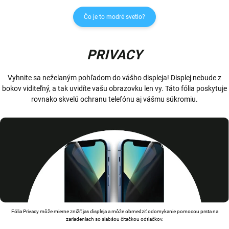
Čo je to modré svetlo?
PRIVACY
Vyhnite sa neželaným pohľadom do vášho displeja! Displej nebude z
bokov viditeľný, a tak uvidíte vašu obrazovku len vy. Táto fólia poskytuje
rovnako skvelú ochranu telefónu aj vášmu súkromiu.
Fólia Privacy môže mierne znižíť jas displeja a môže obmedziť odomykanie pomocou prsta na
zariadeniach so slabšou čítačkou odtlačkov.