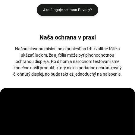
Ako funguje ochrana Privacy?
Naša ochrana v praxi
Našou hlavnou misiou bolo priniesť na trh kvalitné fólie a
ukázať ľuďom, že aj fólia môže byť plnohodnotnou
ochranou displeja. Po dlhom a náročnom testovaní sme
konečne našli produkt, ktorý nielen poriadne ochráni rovný
či ohnutý displej, no bude taktiež jednoduchý na nalepenie.