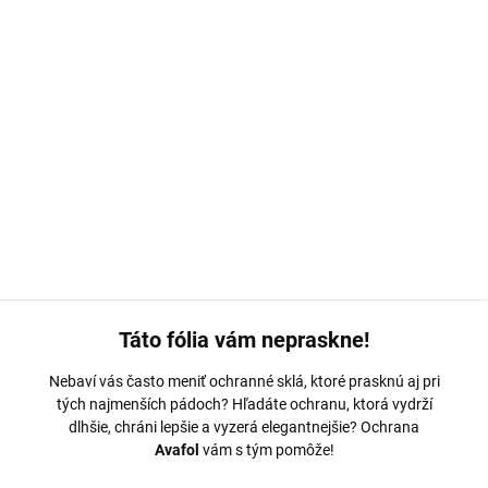
MOŽNOSTI DORUČENIA
−
+
Pridať do košíka
Vivo X30 Ochranná fólia Avafol
DETAILNÉ INFORMÁCIE
OPÝTAŤ SA
Táto fólia vám nepraskne!
Nebaví vás často meniť ochranné sklá, ktoré prasknú aj pri
tých najmenších pádoch? Hľadáte ochranu, ktorá vydrží
dlhšie, chráni lepšie a vyzerá elegantnejšie? Ochrana
Avafol
vám s tým pomôže!