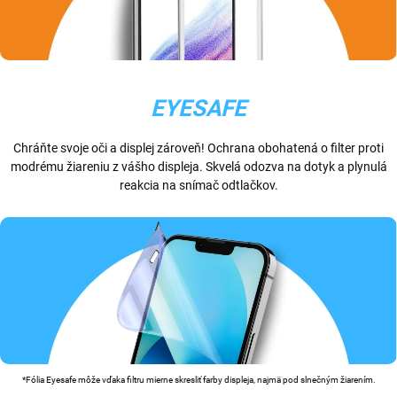
EYESAFE
Chráňte svoje oči a displej zároveň! Ochrana obohatená o filter proti
modrému žiareniu z vášho displeja. Skvelá odozva na dotyk a plynulá
reakcia na snímač odtlačkov.
*Fólia Eyesafe môže vďaka filtru mierne skresliť farby displeja, najmä pod slnečným žiarením.