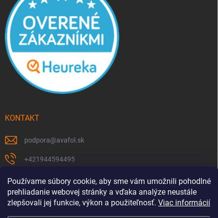
KONTAKT
podpora
@
avafol.sk
+421944594495
https://www.facebook.com/p/avafolsk-100091961793102/
Používame súbory cookie, aby sme vám umožnili pohodlné
prehliadanie webovej stránky a vďaka analýze neustále
avafol.sk/
zlepšovali jej funkcie, výkon a použiteľnosť.
Viac informácií