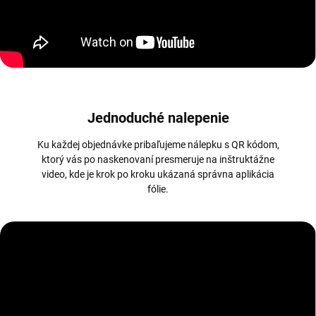
Jednoduché nalepenie
Ku každej objednávke pribaľujeme nálepku s QR kódom,
ktorý vás po naskenovaní presmeruje na inštruktážne
video, kde je krok po kroku ukázaná správna aplikácia
fólie.