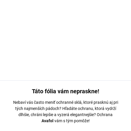
MOŽNOSTI DORUČENIA
−
+
Pridať do košíka
Vivo X90 Pro+ Ochranná fólia Avafol
DETAILNÉ INFORMÁCIE
OPÝTAŤ SA
Táto fólia vám nepraskne!
Nebaví vás často meniť ochranné sklá, ktoré prasknú aj pri
tých najmenších pádoch? Hľadáte ochranu, ktorá vydrží
dlhšie, chráni lepšie a vyzerá elegantnejšie? Ochrana
Avafol
vám s tým pomôže!