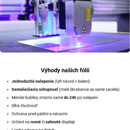
Výhody našich fólií
Jednoduché nalepenie
(QR návod v balení)
Samoliečiacia schopnosť
(malé škrabance sa samé zacelia)
Menšie bubliny zmiznú samé
do 24h
po nalepení
Dlhá životnosť
Ochrana pred pádmi a nárazmi
Určené na
rovné
či
zahnuté
displeje