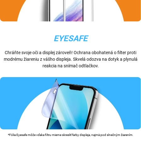
EYESAFE
Chráňte svoje oči a displej zároveň! Ochrana obohatená o filter proti
modrému žiareniu z vášho displeja. Skvelá odozva na dotyk a plynulá
reakcia na snímač odtlačkov.
*Fólia Eyesafe môže vďaka filtru mierne skresliť farby displeja, najmä pod slnečným žiarením.