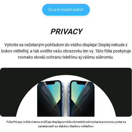
Čo je to modré svetlo?
PRIVACY
Vyhnite sa neželaným pohľadom do vášho displeja! Displej nebude z
bokov viditeľný, a tak uvidíte vašu obrazovku len vy. Táto fólia poskytuje
rovnako skvelú ochranu telefónu aj vášmu súkromiu.
Fólia Privacy môže mierne znižíť jas displeja a môže obmedziť odomykanie pomocou prsta na
zariadeniach so slabšou čítačkou odtlačkov.