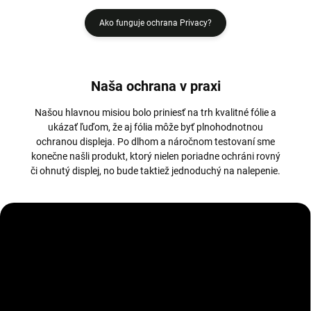
Ako funguje ochrana Privacy?
Naša ochrana v praxi
Našou hlavnou misiou bolo priniesť na trh kvalitné fólie a
ukázať ľuďom, že aj fólia môže byť plnohodnotnou
ochranou displeja. Po dlhom a náročnom testovaní sme
konečne našli produkt, ktorý nielen poriadne ochráni rovný
či ohnutý displej, no bude taktiež jednoduchý na nalepenie.