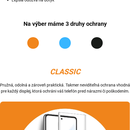
Lepšia odozva na dotyk
Na výber máme 3 druhy ochrany
CLASSIC
Pružná, odolná a zároveň praktická. Takmer neviditeľná ochrana vhodná
pre každý displej, ktorá ochráni váš telefón pred nárazmi či poškodením.