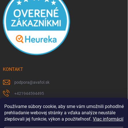
KONTAKT
podpora
@
avafol.sk
+421944594495
https://www.facebook.com/p/avafolsk-100091961793102/
Používame súbory cookie, aby sme vám umožnili pohodlné
prehliadanie webovej stránky a vďaka analýze neustále
avafol.sk/
zlepšovali jej funkcie, výkon a použiteľnosť.
Viac informácií