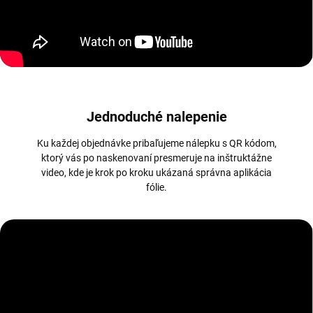
Jednoduché nalepenie
Ku každej objednávke pribaľujeme nálepku s QR kódom,
ktorý vás po naskenovaní presmeruje na inštruktážne
video, kde je krok po kroku ukázaná správna aplikácia
fólie.