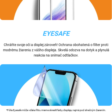
EYESAFE
Chráňte svoje oči a displej zároveň! Ochrana obohatená o filter proti
modrému žiareniu z vášho displeja. Skvelá odozva na dotyk a plynulá
reakcia na snímač odtlačkov.
*Fólia Eyesafe môže vďaka filtru mierne skresliť farby displeja, najmä pod slnečným žiarením.