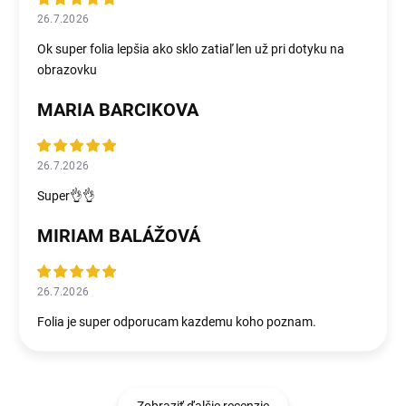
26.7.2026
Ok super folia lepšia ako sklo zatiaľ len už pri dotyku na
obrazovku
MARIA BARCIKOVA
26.7.2026
Super👌👌
MIRIAM BALÁŽOVÁ
26.7.2026
Folia je super odporucam kazdemu koho poznam.
Zobraziť ďalšie recenzie