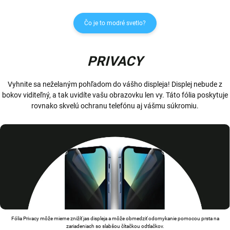
Čo je to modré svetlo?
PRIVACY
Vyhnite sa neželaným pohľadom do vášho displeja! Displej nebude z
bokov viditeľný, a tak uvidíte vašu obrazovku len vy. Táto fólia poskytuje
rovnako skvelú ochranu telefónu aj vášmu súkromiu.
Fólia Privacy môže mierne znižíť jas displeja a môže obmedziť odomykanie pomocou prsta na
zariadeniach so slabšou čítačkou odtlačkov.