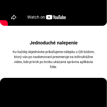
Jednoduché nalepenie
Ku každej objednávke pribaľujeme nálepku s QR kódom,
ktorý vás po naskenovaní presmeruje na inštruktážne
video, kde je krok po kroku ukázaná správna aplikácia
fólie.