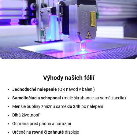
Výhody našich fólií
Jednoduché nalepenie
(QR návod v balení)
Samoliečiacia schopnosť
(malé škrabance sa samé zacelia)
Menšie bubliny zmiznú samé
do 24h
po nalepení
Dlhá životnosť
Ochrana pred pádmi a nárazmi
Určené na
rovné
či
zahnuté
displeje