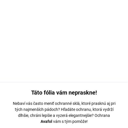
MOŽNOSTI DORUČENIA
−
+
Pridať do košíka
Ochranná fólia Avafol pre
Xiaomi 10 Ultra
. Výroba na mieru,
jednoduché nalepenie, odoslanie do 24h.
DETAILNÉ INFORMÁCIE
OPÝTAŤ SA
Táto fólia vám nepraskne!
Nebaví vás často meniť ochranné sklá, ktoré prasknú aj pri
tých najmenších pádoch? Hľadáte ochranu, ktorá vydrží
dlhšie, chráni lepšie a vyzerá elegantnejšie? Ochrana
Avafol
vám s tým pomôže!