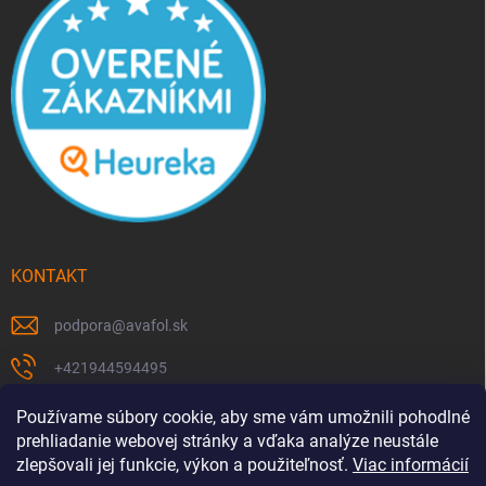
KONTAKT
podpora
@
avafol.sk
+421944594495
https://www.facebook.com/p/avafolsk-100091961793102/
Používame súbory cookie, aby sme vám umožnili pohodlné
prehliadanie webovej stránky a vďaka analýze neustále
avafol.sk/
zlepšovali jej funkcie, výkon a použiteľnosť.
Viac informácií