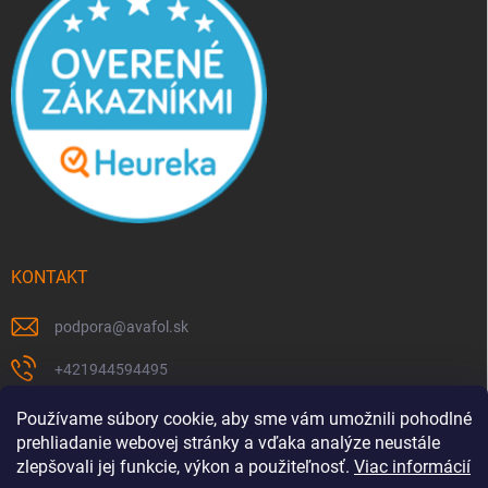
KONTAKT
podpora
@
avafol.sk
+421944594495
https://www.facebook.com/p/avafolsk-100091961793102/
Používame súbory cookie, aby sme vám umožnili pohodlné
prehliadanie webovej stránky a vďaka analýze neustále
avafol.sk/
zlepšovali jej funkcie, výkon a použiteľnosť.
Viac informácií