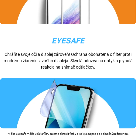
EYESAFE
Chráňte svoje oči a displej zároveň! Ochrana obohatená o filter proti
modrému žiareniu z vášho displeja. Skvelá odozva na dotyk a plynulá
reakcia na snímač odtlačkov.
*Fólia Eyesafe môže vďaka filtru mierne skresliť farby displeja, najmä pod slnečným žiarením.