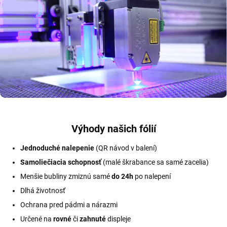
Výhody našich fólií
Jednoduché nalepenie
(QR návod v balení)
Samoliečiacia schopnosť
(malé škrabance sa samé zacelia)
Menšie bubliny zmiznú samé
do 24h
po nalepení
Dlhá životnosť
Ochrana pred pádmi a nárazmi
Určené na
rovné
či
zahnuté
displeje