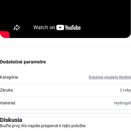
Dodatočné parametre
Kategória
:
Ostatné modely Redmi
Záruka
:
2 roky
material
:
Hydrogel
Diskusia
Buďte prvý, kto napíše príspevok k tejto položke.