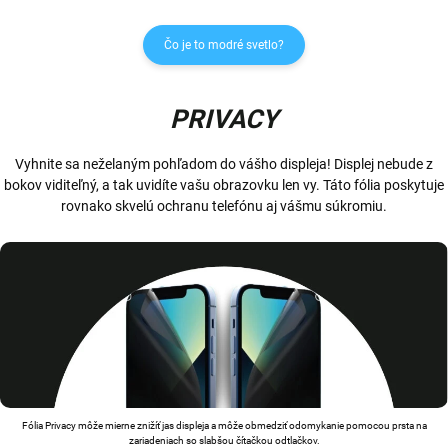
Čo je to modré svetlo?
PRIVACY
Vyhnite sa neželaným pohľadom do vášho displeja! Displej nebude z
bokov viditeľný, a tak uvidíte vašu obrazovku len vy. Táto fólia poskytuje
rovnako skvelú ochranu telefónu aj vášmu súkromiu.
Fólia Privacy môže mierne znižíť jas displeja a môže obmedziť odomykanie pomocou prsta na
zariadeniach so slabšou čítačkou odtlačkov.