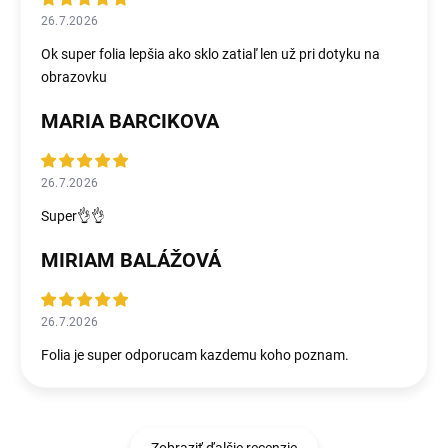
26.7.2026
Ok super folia lepšia ako sklo zatiaľ len už pri dotyku na
obrazovku
MARIA BARCIKOVA
26.7.2026
Super👌👌
MIRIAM BALÁŽOVÁ
26.7.2026
Folia je super odporucam kazdemu koho poznam.
Zobraziť ďalšie recenzie