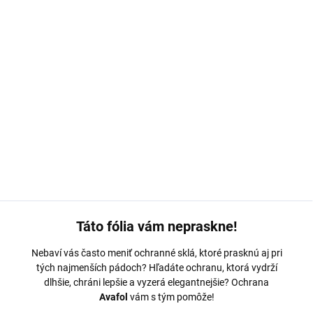
MOŽNOSTI DORUČENIA
−
+
Pridať do košíka
Ochranná fólia Avafol je navrhnutá na mieru pre
Redmi 8
. Odolná
s jednoduchým nalepením – odoslaná do 24 hodín.
DETAILNÉ INFORMÁCIE
OPÝTAŤ SA
Táto fólia vám nepraskne!
Nebaví vás často meniť ochranné sklá, ktoré prasknú aj pri
tých najmenších pádoch? Hľadáte ochranu, ktorá vydrží
dlhšie, chráni lepšie a vyzerá elegantnejšie? Ochrana
Avafol
vám s tým pomôže!