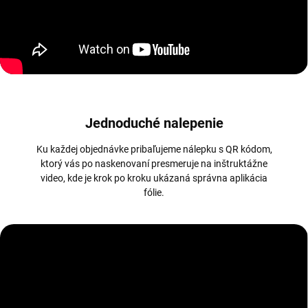
Jednoduché nalepenie
Ku každej objednávke pribaľujeme nálepku s QR kódom,
ktorý vás po naskenovaní presmeruje na inštruktážne
video, kde je krok po kroku ukázaná správna aplikácia
fólie.