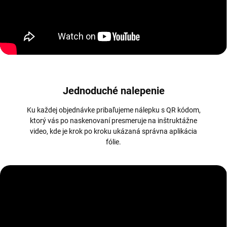
Jednoduché nalepenie
Ku každej objednávke pribaľujeme nálepku s QR kódom,
ktorý vás po naskenovaní presmeruje na inštruktážne
video, kde je krok po kroku ukázaná správna aplikácia
fólie.