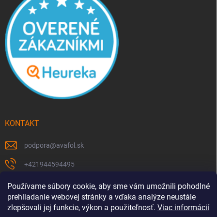
KONTAKT
podpora
@
avafol.sk
+421944594495
https://www.facebook.com/p/avafolsk-100091961793102/
Používame súbory cookie, aby sme vám umožnili pohodlné
prehliadanie webovej stránky a vďaka analýze neustále
avafol.sk/
zlepšovali jej funkcie, výkon a použiteľnosť.
Viac informácií