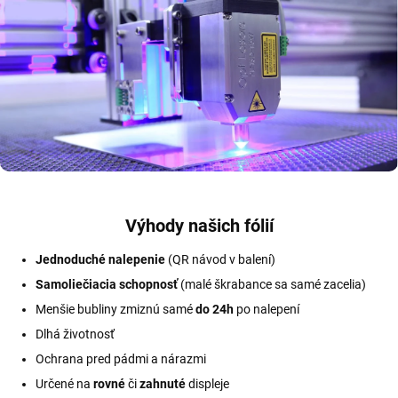
Výhody našich fólií
Jednoduché nalepenie
(QR návod v balení)
Samoliečiacia schopnosť
(malé škrabance sa samé zacelia)
Menšie bubliny zmiznú samé
do 24h
po nalepení
Dlhá životnosť
Ochrana pred pádmi a nárazmi
Určené na
rovné
či
zahnuté
displeje