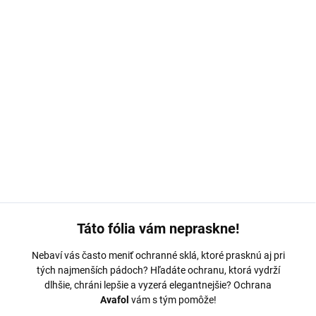
MOŽNOSTI DORUČENIA
−
+
Pridať do košíka
Ochranná fólia Avafol je navrhnutá na mieru pre
Redmi 9C
.
Odolná s jednoduchým nalepením – odoslaná do 24 hodín.
DETAILNÉ INFORMÁCIE
OPÝTAŤ SA
Táto fólia vám nepraskne!
Nebaví vás často meniť ochranné sklá, ktoré prasknú aj pri
tých najmenších pádoch? Hľadáte ochranu, ktorá vydrží
dlhšie, chráni lepšie a vyzerá elegantnejšie? Ochrana
Avafol
vám s tým pomôže!