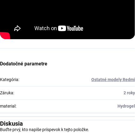
Dodatočné parametre
Kategória
:
Ostatné modely Redmi
Záruka
:
2 roky
material
:
Hydrogel
Diskusia
Buďte prvý, kto napíše príspevok k tejto položke.