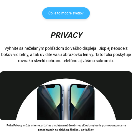
Čo je to modré svetlo?
PRIVACY
Vyhnite sa neželaným pohľadom do vášho displeja! Displej nebude z
bokov viditeľný, a tak uvidíte vašu obrazovku len vy. Táto fólia poskytuje
rovnako skvelú ochranu telefónu aj vášmu súkromiu.
Fólia Privacy môže mierne znižíť jas displeja a môže obmedziť odomykanie pomocou prsta na
zariadeniach so slabšou čítačkou odtlačkov.