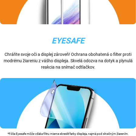
EYESAFE
Chráňte svoje oči a displej zároveň! Ochrana obohatená o filter proti
modrému žiareniu z vášho displeja. Skvelá odozva na dotyk a plynulá
reakcia na snímač odtlačkov.
*Fólia Eyesafe môže vďaka filtru mierne skresliť farby displeja, najmä pod slnečným žiarením.