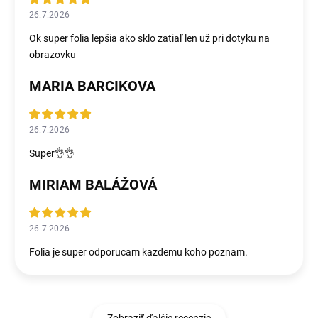
26.7.2026
Ok super folia lepšia ako sklo zatiaľ len už pri dotyku na
obrazovku
MARIA BARCIKOVA
26.7.2026
Super👌👌
MIRIAM BALÁŽOVÁ
26.7.2026
Folia je super odporucam kazdemu koho poznam.
Zobraziť ďalšie recenzie